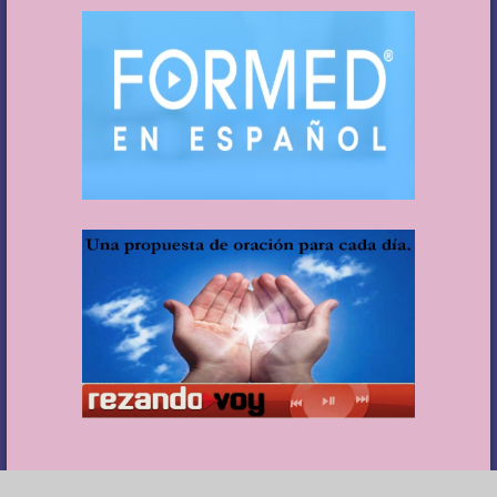
debemos dar como comunidad de fe?
P. Ángel
Consejo de la semana:
Reflexiona en tu oración personal sobre
tu pertenencia a la Iglesia, a tu comunidad parroquial. Te invito a
pensar: ¿Qué frutos estoy obteniendo de mi participación? ¿Qué
frutos quisiera obtener? ¿Qué estoy dando de mi vida la
comunidad? Te invito a descubrir que hay una estrecha
vinculación y proporción entre lo que damos y lo que recibimos.
Para ello, revisa tus capacidades y destrezas y decide cual de ellas
quisieras compartir con la comunidad. Contacta a alguno de los
coordinadores de ministerios (su información está siempre en la
página 3 del boletín) para conversar sobre como puedes
integrarte para ser parte de una «Iglesia en salida» y comenzar a
recibir dando.