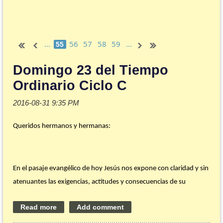
...
56
57
58
59
...
55
Domingo 23 del Tiempo
Ordinario Ciclo C
Queridos hermanos y hermanas:
En el pasaje evangélico de hoy Jesús nos expone con claridad y sin
atenuantes las exigencias, actitudes y consecuencias de su
seguimiento, es decir, del discipulado. Primero señala dos
condiciones: el desapego de lo que más queremos (la familia y la
propia vida) para ser capaces de poner primero en la vida a Dios y