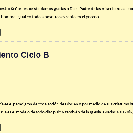
estro Señor Jesucristo damos gracias a Dios, Padre de las misericordias, po
ho hombre, igual en todo a nosotros excepto en el pecado.
ria humana ya no es igual luego de conocer (es decir, de experimentar pers
rencia para esclarecer todo, como nos recuerda el Concilio Vaticano II: «el 
m et spes
22).
La Navidad es meta (o debe serlo): que Dios sea en cada u
ento Ciclo B
a uno de nuestros hogares sea un Belén al que acudamos gozosos como los
su Madre María.
Entonces, aun sin palabras, estaremos anunciando a todos:
 días para visitar con toda tu familia algunos de los nacimientos más he
aría es el paradigma de toda acción de Dios en y por medio de sus criaturas 
 para meterte en las escenas y orar un rato. Puedes visitar, entre otros: Si
ava es el modelo de todo discípulo y también de la Iglesia. Gracias a su «sí»
rr. 176 Km 3.8, Cupey.
iéndola hacia Él, rescatándola de la falta de sentido y de dirección, limpián
Acogiendo en su vida y en su ser la Palabra –la voluntad de Dios– María le pe