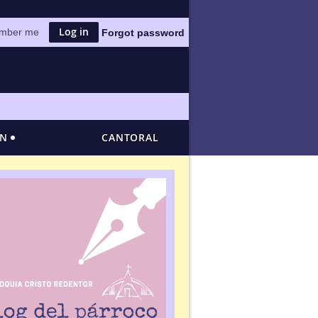
mber me
Forgot password
ÓN
CANTORAL