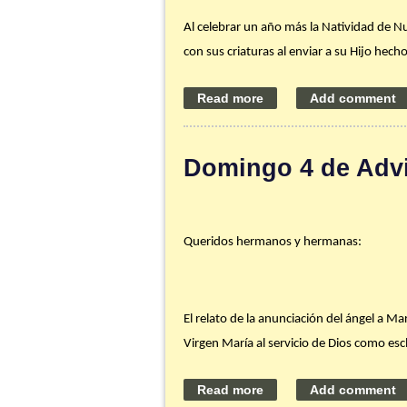
Al celebrar un año más la Natividad de Nu
con sus criaturas al enviar a su Hijo hec
La Navidad es punto de partida: la histo
Navidad es centro: obligado punto de refe
el misterio del Verbo encarnado» (
Gaudiu
Domingo 4 de Advi
nosotros».
Que nuestra comunidad parroquial y cad
encontrar al Niño siempre en brazos de 
Queridos hermanos y hermanas:
Consejo de la semana
:
Saca tiempo estos
El relato de la anunciación del ángel a M
año en San Juan. Aprovecha la oportunidad
Virgen María al servicio de Dios como escl
San Juan y Hogar Santa Teresa Jornet, Ca
Dios entra en la historia humana reconduc
que vuelva a ser según su plan original. 