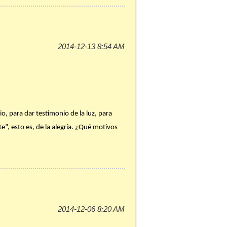
 a las puertas de la Navidad, a ti y a mí.
s a Dios hacerse «carne», vivir en
tes de que la algarabía, las voces, la
 base el evangelio de la Misa del día. Y
 concreta en tus palabras y acciones a lo
o, para dar testimonio de la luz, para
u respuesta vivida contra la respuesta
e”, esto es, de la alegría. ¿Qué motivos
a creciendo tu acogida de Dios.
nestar, con ausencia de enfermedades,
urgirá de alinear nuestra vida en todo
 el trabajo del Adviento que anuncia Juan:
para que otros puedan creer. ¿Qué