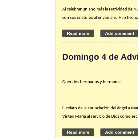
Al celebrar un año más la Natividad de Nu
con sus criaturas al enviar a su Hijo hec
La Navidad es punto de partida: la histo
Navidad es centro: obligado punto de refe
el misterio del Verbo encarnado» (
Gaudiu
Domingo 4 de Advi
nosotros».
Que nuestra comunidad parroquial y cad
encontrar al Niño siempre en brazos de 
Queridos hermanos y hermanas:
Consejo de la semana
:
Saca tiempo estos
El relato de la anunciación del ángel a M
año en San Juan. Aprovecha la oportunidad
Virgen María al servicio de Dios como escl
San Juan y Hogar Santa Teresa Jornet, Ca
Dios entra en la historia humana reconduc
que vuelva a ser según su plan original. 