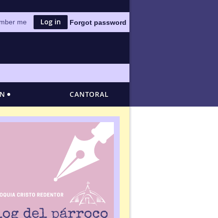
mber me
Forgot password
ÓN
CANTORAL