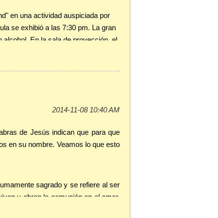
lo.
Siempre es costoso crear patrones de
d" en una actividad auspiciada por
una hora más o menos fija.
Ayúdate
ula se exhibió a las 7:30 pm. La gran
a los que puedes suscribirte por correo
 alcohol. En la sala de proyección, el
rarás ayuda.
én recaudar fondos para llevar a
untos un Padrenuestro, Avemaría y
to James Bond en las que se van
re de Dios y Madre nuestra. Cuenta
labras de Jesús indican que para que
didad del mensaje que se comunica
idos en su nombre. Veamos lo que esto
 sumamente sagrado y se refiere al ser
antes, sin duda no dejará indiferentes
viven y obran la comunión en el amor.
no está presente en su vida y se
n en el amor que es Dios, uno sólo en
l que Él se convierte en el sentido de