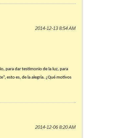
 a las puertas de la Navidad, a ti y a mí.
s a Dios hacerse «carne», vivir en
tes de que la algarabía, las voces, la
 base el evangelio de la Misa del día. Y
 concreta en tus palabras y acciones a lo
o, para dar testimonio de la luz, para
u respuesta vivida contra la respuesta
e”, esto es, de la alegría. ¿Qué motivos
a creciendo tu acogida de Dios.
nestar, con ausencia de enfermedades,
urgirá de alinear nuestra vida en todo
 el trabajo del Adviento que anuncia Juan:
para que otros puedan creer. ¿Qué