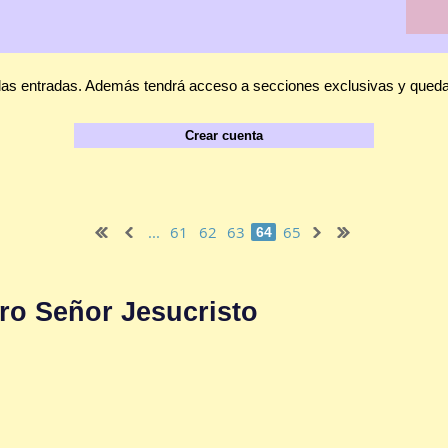
las entradas. Además tendrá acceso a secciones exclusivas y quedar
Crear cuenta
...
61
62
63
65
64
ro Señor Jesucristo