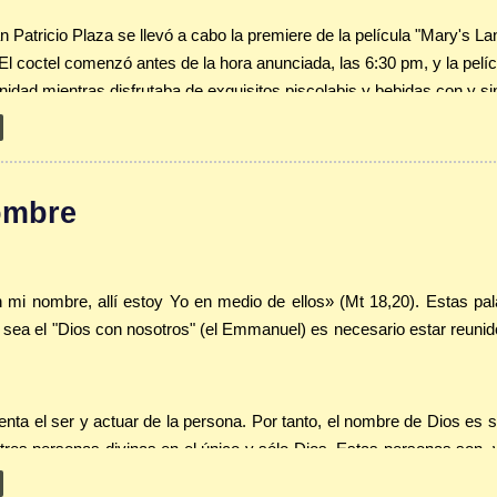
a con oración. Separa media hora al menos, en silencio, a solas con Dios só
atricio Plaza se llevó a cabo la premiere de la película "Mary's Lan
 mañana a una hora más o menos fija es necesario descansar cada noche a 
l coctel comenzó antes de la hora anunciada, las 6:30 pm, y la pelíc
asts de
rezandovoy.org
o de comentarios al evangelio y las lecturas del día 
idad mientras disfrutaba de exquisitos piscolabis y bebidas con y sin
 apartado de Enlaces de nuestra página web (
pacrired.org/Enlaces
) encont
os presentes su asistencia y apoyo a la actividad que buscaba tambi
e puedan conocer esta experiencia de primera mano. Luego de orar j
 de fe. Dios te bendiga abundantemente.
ombre
rrolla una trama al estilo de las misiones asignadas al agente secre
reales y conocidos sobre su experiencia de fe en torno a María, Mad
 mi nombre, allí estoy Yo en medio de ellos» (Mt 18,20). Estas pa
s que mueven a la oración y a la acción de gracias por la profun
 sea el "Dios con nosotros" (el Emmanuel) es necesario estar reun
la Virgen y otros, unido a visuales de una gran belleza y expresión.
senta el ser y actuar de la persona. Por tanto, el nombre de Dios es
e fe y el papel de María en ella. Rica en testimonios reales e impact
es personas divinas en el único y sólo Dios. Estas personas son, 
dicatoria de la cinta). Es grande el vacío en la persona cuando Dios 
anto, reunirse en el nombre de Dios significa reunirse en la comunió
or el contrario, basta quererlo para recorrer un camino con Dios en e