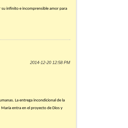
r su infinito e incomprensible amor para
onalmente) al «Dios-con-nosotros».
La
misterio del hombre sólo se esclarece en
no de nosotros verdadero «Dios-con-
 pastores en la Nochebuena para
 ¡Feliz Navidad!
rmosos y completos que se montan cada
humanas. La entrega incondicional de la
ervas de María, Calle Fortaleza 1, Viejo
, María entra en el proyecto de Dios y
dola de lo que la degrada y destruye para
rmite a Dios hacerse «carne». El anuncio