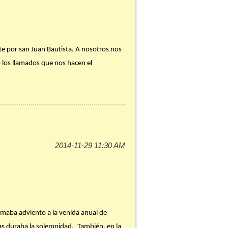
 demás puedan creer. Te invito a repasar
exiónalas en el silencio de la oración.
nte por san Juan Bautista. A nosotros nos
los llamados que nos hacen el
estamos viviendo. Si Navidad es acoger a
a Dios, de modo que sea ‘con-nosotros’.
itos y estilos de vida, con silencio
iencia de cultivar la amistad y la
o impulsa al desierto. ¿Estás dejando que
 te recomendaba la semana pasada. Haz
que quitar, cambiar o añadir este Adviento
lamaba adviento a la venida anual de
 y de tu dinero. Si hacemos lo mismo de
as duraba la solemnidad.
También, en la