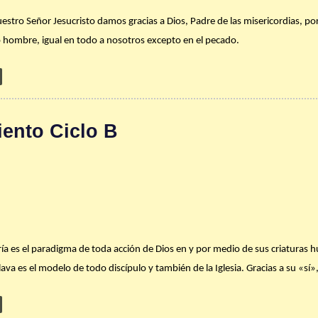
estro Señor Jesucristo damos gracias a Dios, Padre de las misericordias, po
ho hombre, igual en todo a nosotros excepto en el pecado.
ria humana ya no es igual luego de conocer (es decir, de experimentar pers
rencia para esclarecer todo, como nos recuerda el Concilio Vaticano II: «el 
m et spes
22).
La Navidad es meta (o debe serlo): que Dios sea en cada u
ento Ciclo B
a uno de nuestros hogares sea un Belén al que acudamos gozosos como los
su Madre María.
Entonces, aun sin palabras, estaremos anunciando a todos:
 días para visitar con toda tu familia algunos de los nacimientos más he
aría es el paradigma de toda acción de Dios en y por medio de sus criaturas 
 para meterte en las escenas y orar un rato. Puedes visitar, entre otros: Si
ava es el modelo de todo discípulo y también de la Iglesia. Gracias a su «sí»
rr. 176 Km 3.8, Cupey.
iéndola hacia Él, rescatándola de la falta de sentido y de dirección, limpián
Acogiendo en su vida y en su ser la Palabra –la voluntad de Dios– María le pe