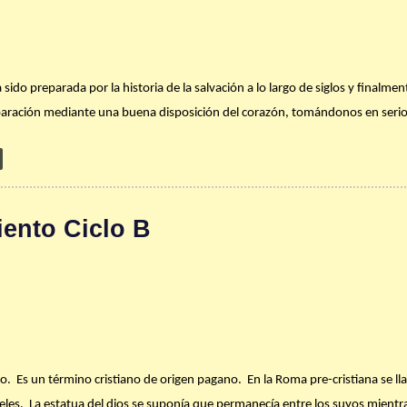
jo de los bienes materiales y el dinero da testimonio de la luz, para que los
e la página 6 del boletín de esta semana. Toma alguna de las preguntas y refl
ue te ayude a lograrlo.
sido preparada por la historia de la salvación a lo largo de siglos y finalme
aración mediante una buena disposición del corazón, tomándonos en serio 
etas y la predicación de Juan Bautista. Este es el sentido del Adviento que 
 de fe. Dios te bendiga abundantemente.
otros’, no habrá Navidad si no preparamos nuestras personas para acoger 
venida de Dios se prepara en el ‘desierto’, con la austeridad en nuestros háb
o que nos propone el mundo, especialmente en estos días en los que, bajo apar
ento Ciclo B
en el consumo, el ruido y las compras. A Juan Bautista el Espíritu es quien l
o este Adviento? ¿Estás sacando tiempo para escuchar al Espíritu?
ho todavía, apresúrate a preparar la corona de Adviento en tu hogar, como
r en tu vida. Dialoga pausadamente con Dios en tu oración sobre lo que hay 
to.
Es un término cristiano de origen pagano.
En la Roma pre-cristiana se l
on-nosotros’. De manera especial revisa tu empleo del tiempo, de tus bienes
ieles.
La estatua del dios se suponía que permanecía entre los suyos mientr