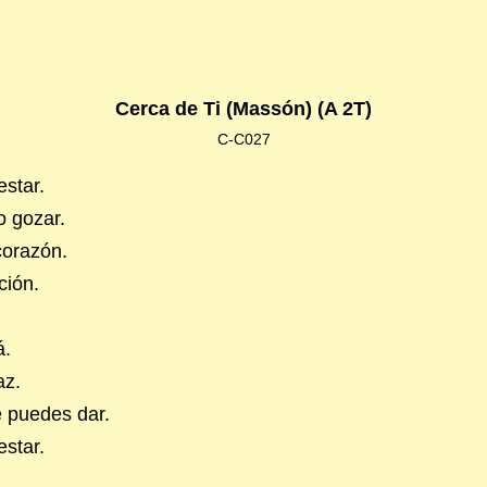
Cerca de Ti (Massón) (A 2T)
C-C027
estar.
o gozar.
corazón.
ción.
á.
az.
e puedes dar.
estar.