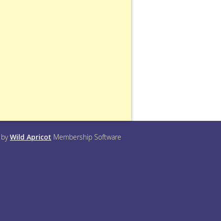
 by
Wild Apricot
Membership Software