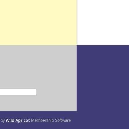
 by
Wild Apricot
Membership Software