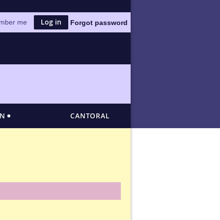
mber me
Forgot password
ÓN
CANTORAL