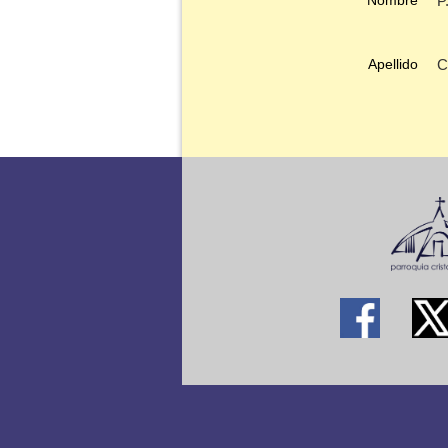
Nombre
P
Apellido
C