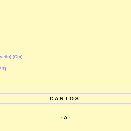
oveño) (Cm)
2 T)
C A N T O S
- A -