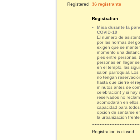
Registered
36 registrants
Registration
Misa durante la pan
COVID-19
El número de asistent
por las normas del g
exigen que se mante
momento una distanci
pies entre personas.
personas en llegar 
en el templo, las sigu
salón parroquial. Los
no tengan reservació
hasta que cierre el re
minutos antes de com
celebración) y si hay
reservados no reclam
acomodarán en ellos.
capacidad para todos,
opción de sentarse e
la urbanización frente
Registration is closed