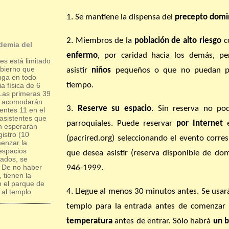
1. Se mantiene la dispensa del
precepto domin
2. Miembros de la
población de alto riesgo
c
demia del
enfermo
, por caridad hacia los demás, p
es está limitado
obierno que
asistir
niños
pequeños o que no puedan pe
nga en todo
tiempo.
a física de 6
 Las primeras 39
se acomodarán
3.
Reserve su espacio
. Sin reserva no po
ientes 11 en el
 asistentes que
parroquiales. Puede reservar
por Internet
e
n esperarán
gistro (10
(pacrired.org) seleccionando el evento corre
enzar la
 espacios
que desea asistir (reserva disponible de do
ados, se
 De no haber
946-1999.
 tienen la
n el parque de
4. Llegue al menos 30 minutos antes. Se usará
 al templo.
templo para la entrada antes de comenzar y
temperatura
antes de entrar. Sólo habrá
un
b