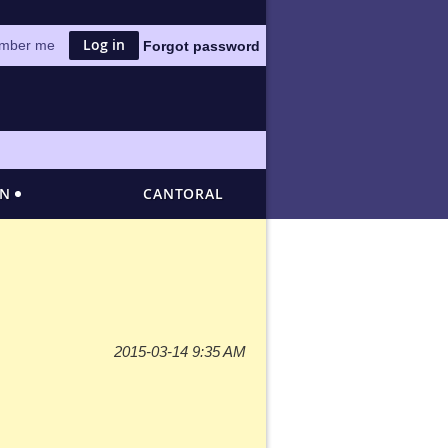
mber me
Forgot password
ÓN
CANTORAL