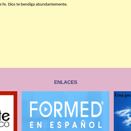
 de fe. Dios te bendiga abundantemente.
ENLACES