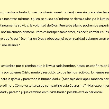
nuestra voluntad, nuestro interés, nuestro bien) –aún sin pretender hace
a nosotros mismos. Quien se busca a sí mismo se cierra a Dios y a la luminos
tinuamente su vida: la voluntad de Dios. Fuera de ella no podremos experi
nos ha amado primero. Pero es indispensable creer, es decir, confiar en Je
ro que “creer” (confiar en Dios y obedecerle) es en realidad dejarme amar 
z, me alcance?
 a Jesucristo por el camino que la lleva a cada hombre, hasta los confines de 
a por quienes Cristo murió y resucitó. Lo que hemos recibido, lo hemos rec
ara la Iglesia y para toda la humanidad.» (Mensaje del Papa Francisco par
tu prójimo. ¿Cómo va tu tarea de compartirlo esta Cuaresma? ¿Has experim
idad y para ti? ¿Qué cambios en tu vida harían posible esta experiencia?