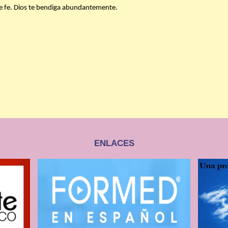
 de fe. Dios te bendiga abundantemente.
ENLACES