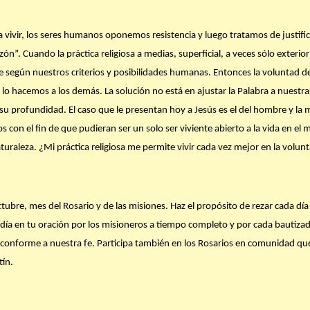
a vivir, los seres humanos oponemos resistencia y luego tratamos de justifica
ón”. Cuando la práctica religiosa a medias, superficial, a veces sólo exterior
e según nuestros criterios y posibilidades humanas. Entonces la voluntad 
o hacemos a los demás. La solución no está en ajustar la Palabra a nuestras
 su profundidad. El caso que le presentan hoy a Jesús es el del hombre y la 
con el fin de que pudieran ser un solo ser viviente abierto a la vida en el m
aturaleza. ¿Mi práctica religiosa me permite vivir cada vez mejor en la volu
bre, mes del Rosario y de las misiones. Haz el propósito de rezar cada día
a día en tu oración por los misioneros a tiempo completo y por cada bauti
conforme a nuestra fe. Participa también en los Rosarios en comunidad que 
tín.