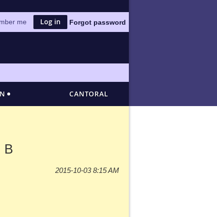
mber me
Forgot password
ÓN
CANTORAL
o B