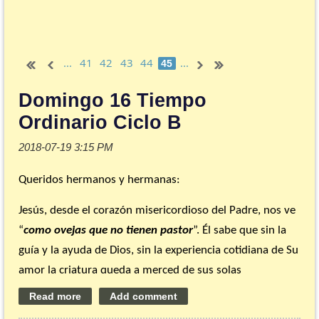
...
41
42
43
44
...
45
Domingo 16 Tiempo
Ordinario Ciclo B
Queridos hermanos y hermanas:
Jesús, desde el corazón misericordioso del Padre, nos ve
“
como ovejas que no tienen pastor
”. Él sabe que sin la
guía y la ayuda de Dios, sin la experiencia cotidiana de Su
amor la criatura queda a merced de sus solas
capacidades y fuerzas y, por tanto, víctima del mal. ¿En
qué aspectos de mi vida estoy como oveja sin pastor?