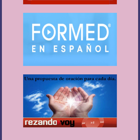
Consejo de la semana:
Te invito a repasar cómo estás
dejando que el Espíritu Santo te haga “un solo cuerpo y
un solo espíritu” con Cristo en la comunidad de fe que
llamamos Cristo Redentor. Puedes revisar a cuántos
hermanos y hermanas conoces por su nombre, conoces
sus circunstancias familiares y de trabajo; por cuántos
rezas y te interesas por ayudarles en sus luchas; a
cuántos de los que están necesitados (con carencias
espirituales, morales, físicas, económicas, etc.) has
socorrido en el último mes. ¿Qué te pide hoy el Espíritu?
Gracias por ser parte de nuestra familia de fe. Dios te
bendiga abundantemente.
P. Ángel