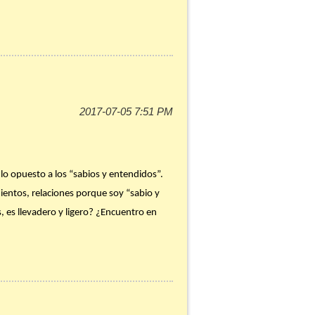
ran las Misas. Te invito a que le
unidad. Déjale saber lo que significa para
s, lo opuesto a los “sabios y entendidos”.
mientos, relaciones porque soy “sabio y
, es llevadero y ligero? ¿Encuentro en
la oportunidad de silenciarte y reposarte
a temprano y visita el Santísimo en la
o) para celebrar, en lugar de solamente