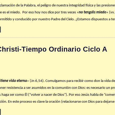
lamación de la Palabra, el peligro de nuestra integridad física y las presio
e es el miedo. Por eso hoy nos dice por tres veces «
no tengáis miedo
» (vv
mitido y conducido por nuestro Padre del Cielo. ¿Estamos dispuestos a tes
ar con qué frecuencia acudes al sacramento de la Confesión o Reconciliación. 
te y poco a poco fortalecerte y hacerte como Él? ¿Has hablado de esto con Cr
risti-Tiempo Ordinario Ciclo A
 de fe. Dios te bendiga abundantemente.
tiene vida eterna
» (Jn 6,54). Comulgamos para recibir como don la vida de 
oner resistencia a ser asumidos en la comunión con Dios: es necesario un 
haga ser como Él (“volver a nacer de Dios”). Por eso Jesús habla de “comer
ción. En este proceso es clave la oración (relacionarse con Dios para dejarse
). También es indispensable que se manifieste la comunión con Dios en nue