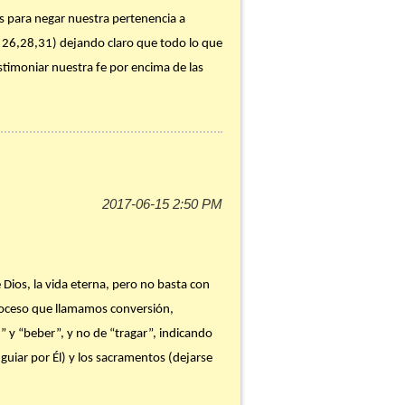
nes para negar nuestra pertenencia a
. 26,28,31) dejando claro que todo lo que
timoniar nuestra fe por encima de las
¿Esta frecuencia le permite a Cristo
isto antes? ¿Qué te diría hoy? ¿Qué le
Dios, la vida eterna, pero no basta con
proceso que llamamos conversión,
” y “beber”, y no de “tragar”, indicando
 guiar por Él) y los sacramentos (dejarse
stras relaciones, en nuestro amar con