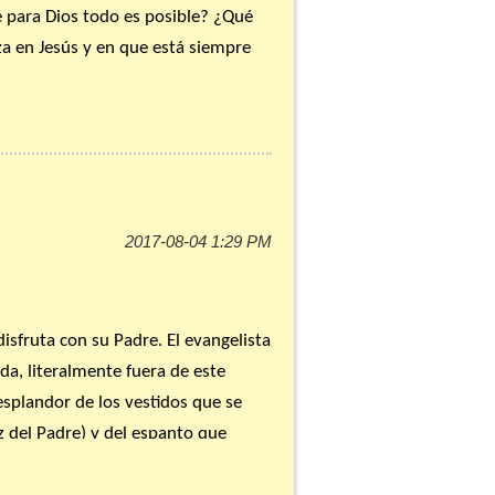
e para Dios todo es posible? ¿Qué
a en Jesús y en que está siempre
unidad parroquial, pues conviene
ecimiento espiritual, que nos llevará
ser más generosos–, y (c) nuestro
disfruta con su Padre. El evangelista
da, literalmente fuera de este
esplandor de los vestidos que se
z del Padre) y del espanto que
ina no sólo durante los instantes