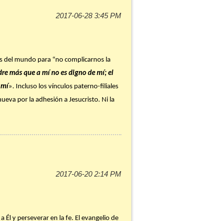
res del mundo para “no complicarnos la
dre más que a mí no es digno de mí; el
 mí
». Incluso los vínculos paterno-filiales
eva por la adhesión a Jesucristo. Ni la
remo en mi vida? ¿Cómo es mi
xplicar bien a otros la moralidad de
Él y perseverar en la fe. El evangelio de