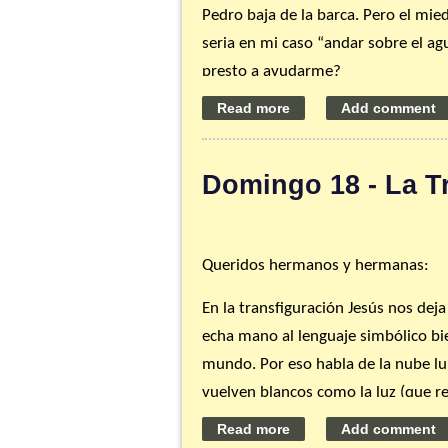
Pedro baja de la barca. Pero el mi
seria en mi caso “andar sobre el a
presto a ayudarme?
Consejo de la semana:
Siempre es b
que guarde relación con: (a) las fue
a estar cada vez más agradecidos de
Domingo 18 - La Tr
nivel de pertenencia a la comunidad
Gracias por ser parte de nuestra fa
Queridos hermanos y hermanas:
P. Ángel
En la transfiguración Jesús nos deja
echa mano al lenguaje simbólico bie
mundo. Por eso habla de la nube lum
vuelven blancos como la luz (que re
sobrecoge a los discípulos (ya que r