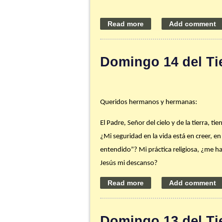
Consejo de la semana:
En estos días en 
agradezcas personalmente al sacerdote que
ti y tu familia poder celebrar y comulgar 
Domingo 14 del Ti
Gracias por ser parte de nuestra familia
P. Ángel
Queridos hermanos y hermanas:
El Padre, Señor del cielo y de la tierra, t
¿Mi seguridad en la vida está en creer, e
entendido”? Mi práctica religiosa, ¿me ha
Jesús mi descanso?
Consejo de la semana:
Cada vez que visi
antes de que comience la celebración. Pre
Capilla por espacio de al menos cinco min
Domingo 13 del Ti