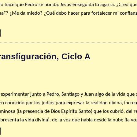
edo hace que Pedro se hunda. Jesús enseguida lo agarra. ¿Creo qu
gua”? ¿Me da miedo? ¿Qué debo hacer para fortalecer mi confianz
ueno revisar a mitad de año nuestro aporte económico a la com
ntes de ingreso y los bienes que Dios nos concede, (b) nuestro cr
 la bondad de Dios y de sus dones inmerecidos –y, por tanto, a 
ansfiguración, Ciclo A
 de fe, la parroquia.
milia de fe. Dios te bendiga abundantemente.
 experimentar junto a Pedro, Santiago y Juan algo de la vida que 
n conocido por los judíos para expresar la realidad divina, increa
inosa (la presencia de Dios Espíritu Santo) que los cubrió, del r
presenta la vida divina), de la voz que habla desde la nube (la vo
econocen estar en la presencia de Dios). Cristo vive esta vida div