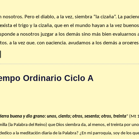
 nosotros. Pero el diablo, a la vez, siembra “la cizaña”. La pacie
oexista el trigo y la cizaña, que en el mundo hayan a la vez bueno
rresponde a nosotros juzgar a los demás sino más bien evaluarnos
tos, a la vez que, con paciencia, ayudamos a los demás a progres
n mi vida? ¿Y ante la que veo en los demás?
a en tu casa las lecturas que se van a proclamar en la Misa dom
. Saca al menos media hora para esto. Cada martes, en nuestra p
empo Ordinario Ciclo A
ra la sesión de
Lectio divina
comunitaria con el Evangelio del do
os martes a las 7 pm.
milia de fe. Dios te bendiga abundantemente.
tierra buena y dio grano: unos, ciento; otros, sesenta; otros, treinta
” (Mt 
illa (la Palabra del Reino) que Dios siembra da, al menos, el treinta por uno
dico a la meditación diaria de la Palabra? ¿En mi parroquia, soy de los qu