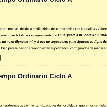
 de fe. Dios te bendiga abundantemente.
uirle a medias, desde la mediocridad del compromiso con los estilos y valo
uimiento es total o no es seguimiento. «
El que quiere a su padre o a su ma
 a mí no es digno de mí; y el que no coge su cruz y me sigue no es digno de
n bien para la persona cuando están supeditados, configurados de manera nu
los padres o hijos son un valor supremo; sólo Dios. ¿Cuál es el valor sup
 números 2373 al 2379 del Catecismo de la Iglesia Católica para que puedas e
empo Ordinario Ciclo A
idad y esterilidad en el matrimonio.
 de fe. Dios te bendiga abundantemente.
 tendremos que enfrentar situaciones de hostilidad si queremos ser fieles a 