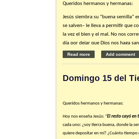
P. Ángel
Queridos hermanos y hermanas:
Jesús siembra su “buena semilla” en
se salven– le lleva a permitir que c
la vez el bien y el mal. No nos co
día por dejar que Dios nos haga san
reacción ante “la cizaña” que veo e
Consejo de la semana:
Lee y medit
seguir el método de la
Lectio divina
Domingo 15 del Ti
encontrarás el guión que usamos pa
pruebes a hacer la
Lectio
en grupo l
Queridos hermanos y hermanas:
Gracias por ser parte de nuestra fa
Hoy nos enseña Jesús: “
El resto cayó en 
P. Ángel
cada uno: ¿soy tierra buena, donde la sem
quiere depositar en mí? ¿Cuánto tiempo de