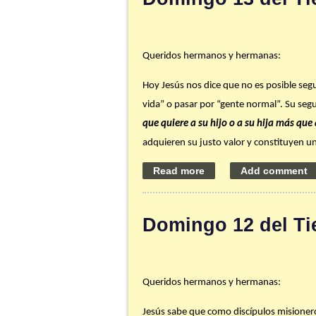
asistir u oír. Verás la diferencia.
Gracias por ser parte de nuestra familia
Queridos hermanos y hermanas:
P. Ángel
Hoy Jesús nos dice que no es posible seg
vida” o pasar por “gente normal”. Su seg
que quiere a su hijo o a su hija más que
adquieren su justo valor y constituyen u
vida (como veíamos la semana pasada) ni 
seguimiento?
Consejo de la semana:
Lee y estudia los
Domingo 12 del Ti
algunas técnicas para combatir la infertil
Gracias por ser parte de nuestra familia
Queridos hermanos y hermanas:
P. Ángel
Jesús sabe que como discípulos misioneros