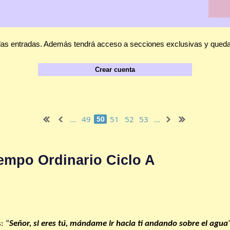
las entradas. Además tendrá acceso a secciones exclusivas y quedar
Crear cuenta
...
49
51
52
53
...
50
empo Ordinario Ciclo A
: “
Señor, si eres tú, mándame ir hacia ti andando sobre el agua