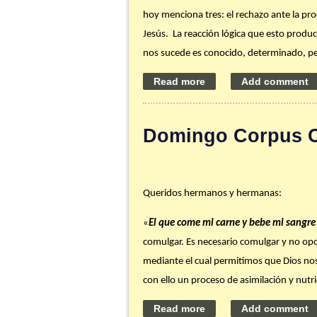
hoy menciona tres: el rechazo ante la proc
Jesús. La reacción lógica que esto produc
nos sucede es conocido, determinado, per
presiones sociales?
Consejo de la semana:
Te invito a revis
ponerse a tu servicio para llegar a sanar
Domingo Corpus Ch
dices tú?
Gracias por ser parte de nuestra familia
Queridos hermanos y hermanas:
P. Ángel
«
El que come mi carne y bebe mi sangre 
comulgar. Es necesario comulgar y no op
mediante el cual permitimos que Dios nos 
con ello un proceso de asimilación y nutri
sanar y alimentar continuamente por Dios