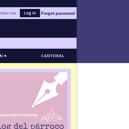
mber me
Forgot password
ÓN
CANTORAL