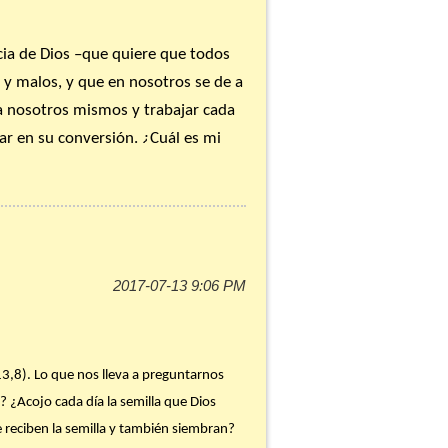
ncia de Dios –que quiere que todos
s y malos, y que en nosotros se de a
 a nosotros mismos y trabajar cada
ar en su conversión. ¿Cuál es mi
inical. Recomiendo especialmente
ágina web (pacrired.org),
mingo. Te invito también a que
13,8). Lo que nos lleva a preguntarnos
? ¿Acojo cada día la semilla que Dios
e reciben la semilla y también siembran?